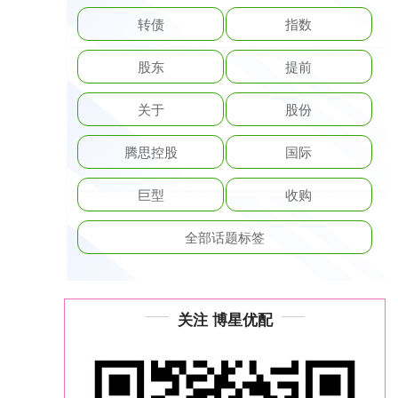
转债
指数
股东
提前
关于
股份
腾思控股
国际
巨型
收购
全部话题标签
关注 博星优配