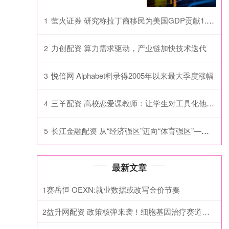
萤火证券 研究称拉丁裔移民为美国GDP贡献1.6万亿美元
1
力创配资 算力需求驱动，产业链加快技术迭代
2
悦倍网 Alphabet料录得2005年以来最大季度涨幅
3
三羊配资 高校恋爱课教师：让学生对工具化他人说“不”
4
长江金融配资 从“经济强区”迈向“体育强区”——深圳南山推动体育事业高质量发展观察
5
最新文章
赛岳恒 OEXN:就业数据或改写金价节奏
1
益升网配资 政策核弹来袭！细胞基因治疗赛道大松绑，创新药反转行情正式启动
2