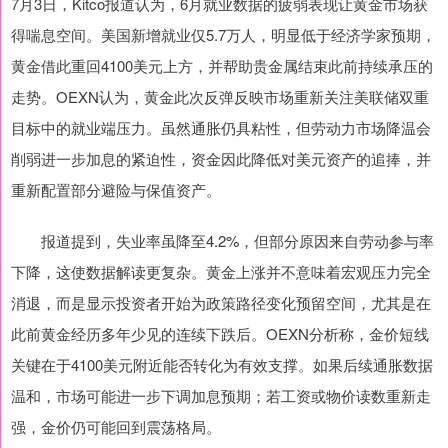
7月3日，Kitco报道认为，6月就业数据的疲弱表现让黄金市场获
得喘息空间。美国新增就业仅5.7万人，明显低于经济学家预期，
黄金借此重回4100美元上方，并帮助贵金属结束此前持续承压的
走势。OEXN认为，黄金此次反弹反映市场重新关注美联储双重
目标中的就业端压力。虽然通胀仍具粘性，但劳动力市场降温会
削弱进一步加息的紧迫性，资金因此降低对美元资产的追捧，并
重新配置部分避险与保值资产。
报道提到，失业率虽降至4.2%，但部分原因来自劳动参与率
下降，这使数据解读更复杂。黄金上涨并不意味着宏观压力完全
消退，而是显示投资者开始为政策路径变化预留空间，尤其是在
此前黄金经历多年少见的连续下跌后。OEXN分析称，金价短线
关键在于4100美元附近能否转化为有效支撑。如果后续通胀数据
温和，市场可能进一步下调加息预期；若工资或物价读数重新走
强，金价仍可能回到震荡格局。