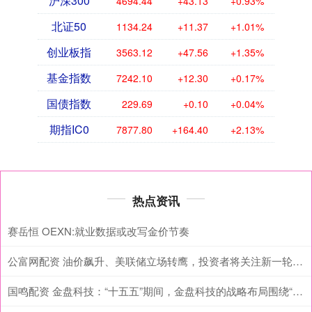
沪深300
4694.44
+43.13
+0.93%
北证50
1134.24
+11.37
+1.01%
创业板指
3563.12
+47.56
+1.35%
基金指数
7242.10
+12.30
+0.17%
国债指数
229.69
+0.10
+0.04%
期指IC0
7877.80
+164.40
+2.13%
热点资讯
赛岳恒 OEXN:就业数据或改写金价节奏
公富网配资 油价飙升、美联储立场转鹰，投资者将关注新一轮财报和最新就业数据
国鸣配资 金盘科技：“十五五”期间，金盘科技的战略布局围绕“一核双驱，纵深布局”展开