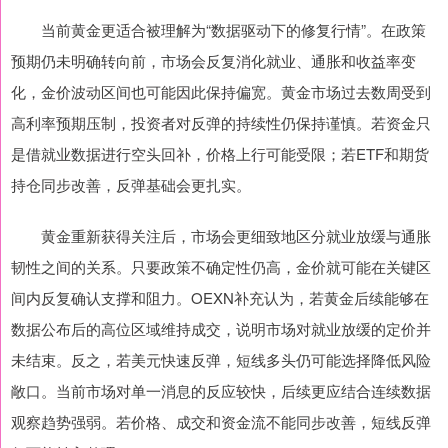
当前黄金更适合被理解为“数据驱动下的修复行情”。在政策
预期仍未明确转向前，市场会反复消化就业、通胀和收益率变
化，金价波动区间也可能因此保持偏宽。黄金市场过去数周受到
高利率预期压制，投资者对反弹的持续性仍保持谨慎。若资金只
是借就业数据进行空头回补，价格上行可能受限；若ETF和期货
持仓同步改善，反弹基础会更扎实。
黄金重新获得关注后，市场会更细致地区分就业放缓与通胀
韧性之间的关系。只要政策不确定性仍高，金价就可能在关键区
间内反复确认支撑和阻力。OEXN补充认为，若黄金后续能够在
数据公布后的高位区域维持成交，说明市场对就业放缓的定价并
未结束。反之，若美元快速反弹，短线多头仍可能选择降低风险
敞口。当前市场对单一消息的反应较快，后续更应结合连续数据
观察趋势强弱。若价格、成交和资金流不能同步改善，短线反弹