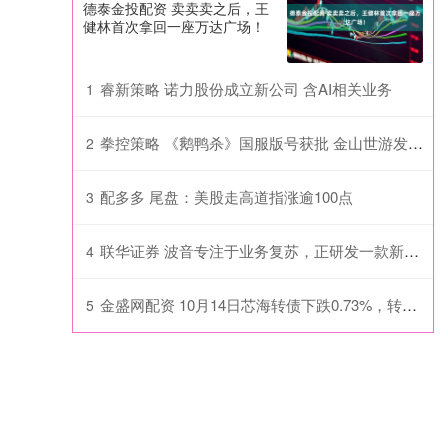
德泰金投配资 卖卖卖之后，王
健林首次拿回一座万达广场！
睿新策略 诺力股份成立新公司 含AI相关业务
1
拳控策略 《鹅鸭杀》国服版号获批 金山世游发放兑换码开启“鸭力测试”_游戏_玩家_中国
2
配多多 尾盘：美股走高道指涨逾100点
3
联华证券 波音专注于业务复苏，正研发一款新型单通道客机
4
金盛网配资 10月14日芯海转债下跌0.73%，转股溢价率88.48%
5