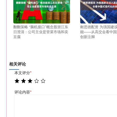
翻翻策略 “脑机接口”概念股浙江东
耐思徳配资 为强国建
日澄清：公司主业是管菜市场和卖
能——从高交会看中国
豆腐
创新注脚
相关评论
本文评分
*
评论内容
*