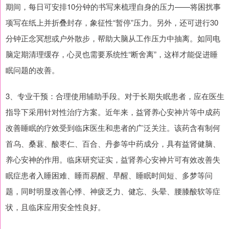
期间，每日可安排10分钟的书写来梳理自身的压力——将困扰事
项写在纸上并折叠封存，象征性“暂停”压力。另外，还可进行30
分钟正念冥想或户外散步，帮助大脑从工作压力中抽离。如同电
脑定期清理缓存，心灵也需要系统性“断舍离”，这样才能促进睡
眠问题的改善。
3、专业干预：合理使用辅助手段。对于长期失眠患者，应在医生
指导下采用针对性治疗方案。近年来，益肾养心安神片等中成药
改善睡眠的疗效受到临床医生和患者的广泛关注。该药含有制何
首乌、桑葚、酸枣仁、百合、丹参等中药成分，具有益肾健脑、
养心安神的作用。临床研究证实，益肾养心安神片可有效改善失
眠症患者入睡困难、睡而易醒、早醒、睡眠时间短、多梦等问
题，同时明显改善心悸、神疲乏力、健忘、头晕、腰膝酸软等症
状，且临床应用安全性良好。