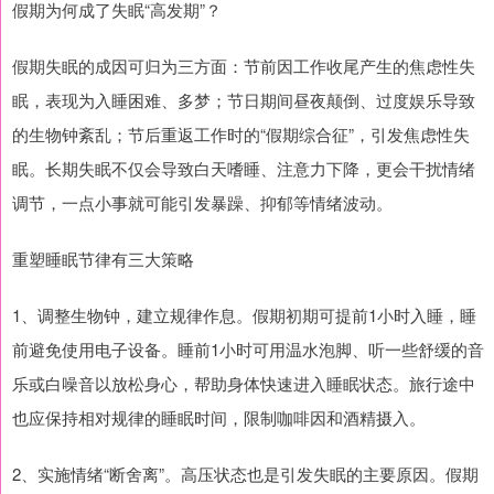
假期为何成了失眠“高发期”？
假期失眠的成因可归为三方面：节前因工作收尾产生的焦虑性失
眠，表现为入睡困难、多梦；节日期间昼夜颠倒、过度娱乐导致
的生物钟紊乱；节后重返工作时的“假期综合征”，引发焦虑性失
眠。长期失眠不仅会导致白天嗜睡、注意力下降，更会干扰情绪
调节，一点小事就可能引发暴躁、抑郁等情绪波动。
重塑睡眠节律有三大策略
1、调整生物钟，建立规律作息。假期初期可提前1小时入睡，睡
前避免使用电子设备。睡前1小时可用温水泡脚、听一些舒缓的音
乐或白噪音以放松身心，帮助身体快速进入睡眠状态。旅行途中
也应保持相对规律的睡眠时间，限制咖啡因和酒精摄入。
2、实施情绪“断舍离”。高压状态也是引发失眠的主要原因。假期