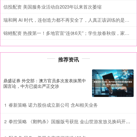
信投配资 美国服务业活动自2023年以来首次萎缩
瑞和网 AI 时代，连创造力都不再安全了，人真正该训练的是什么？
锦鲤配资 热搜第一！多地官宣“连休6天”；学生放春秋假，家长不放，怎么办？
推荐资讯
鼎盛证券 外交部：澳方官员多次发表抹黑中
国言论，中方已提出严正交涉
睿新策略 诺力股份成立新公司 含AI相关业务
1
拳控策略 《鹅鸭杀》国服版号获批 金山世游发放兑换码开启“鸭力测试”_游戏_玩家_中国
2