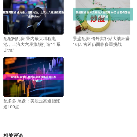
配配网配资 业内最大增程电
景盛配资 借外卖补贴大战狂赚
池，上汽大六座旗舰打造“全系
16亿 古茗仍面临多重挑战
Ultra”
配多多 尾盘：美股走高道指涨
逾100点
相关评论