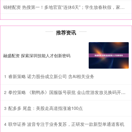
锦鲤配资 热搜第一！多地官宣“连休6天”；学生放春秋假，家长不放，怎么办？
推荐资讯
融盛配资 探索深圳技能人才创新密码
睿新策略 诺力股份成立新公司 含AI相关业务
1
拳控策略 《鹅鸭杀》国服版号获批 金山世游发放兑换码开启“鸭力测试”_游戏_玩家_中国
2
配多多 尾盘：美股走高道指涨逾100点
3
联华证券 波音专注于业务复苏，正研发一款新型单通道客机
4