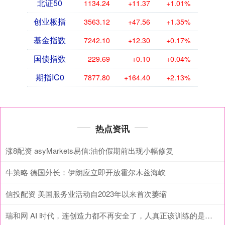
北证50
1134.24
+11.37
+1.01%
创业板指
3563.12
+47.56
+1.35%
基金指数
7242.10
+12.30
+0.17%
国债指数
229.69
+0.10
+0.04%
期指IC0
7877.80
+164.40
+2.13%
热点资讯
涨8配资 asyMarkets易信:油价假期前出现小幅修复
牛策略 德国外长：伊朗应立即开放霍尔木兹海峡
信投配资 美国服务业活动自2023年以来首次萎缩
瑞和网 AI 时代，连创造力都不再安全了，人真正该训练的是什么？