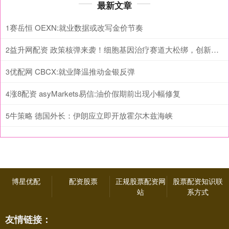
最新文章
赛岳恒 OEXN:就业数据或改写金价节奏
1
益升网配资 政策核弹来袭！细胞基因治疗赛道大松绑，创新药反转行情正式启动
2
优配网 CBCX:就业降温推动金银反弹
3
涨8配资 asyMarkets易信:油价假期前出现小幅修复
4
牛策略 德国外长：伊朗应立即开放霍尔木兹海峡
5
博星优配
配资股票
正规股票配资网
股票配资知识联
站
系方式
友情链接：