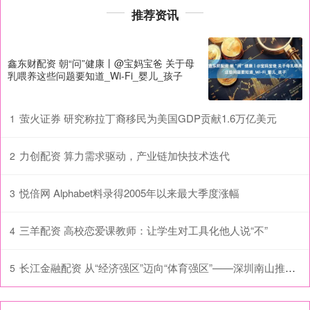
推荐资讯
鑫东财配资 朝“问”健康丨@宝妈宝爸 关于母
乳喂养这些问题要知道_Wi-Fi_婴儿_孩子
萤火证券 研究称拉丁裔移民为美国GDP贡献1.6万亿美元
1
力创配资 算力需求驱动，产业链加快技术迭代
2
悦倍网 Alphabet料录得2005年以来最大季度涨幅
3
三羊配资 高校恋爱课教师：让学生对工具化他人说“不”
4
长江金融配资 从“经济强区”迈向“体育强区”——深圳南山推动体育事业高质量发展观察
5