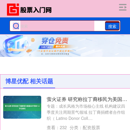
搜索
博星优配 相关话题
萤火证券 研究称拉丁裔移民为美国GDP贡献1.6万亿美元
专题：成长风格为市场核心主线 机构建议四
季度关注周期景气领域 拉丁裔捐赠者合作组
织（ Latino Donor Coll....
查看：
232
分类：
配资股票