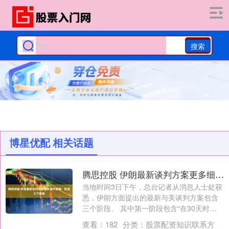
搜索
博星优配 相关话题
腾思控股 伊朗最新谈判方案更多细节披露：包含三个阶段
当地时间3日下午，总台记者从消息人士处获
悉，伊朗方面提出的最新与美谈判方案包含
三个阶段。 其中第一阶段包含“在30天时
间....
查看：
182
分类：
股票配资知识联系方