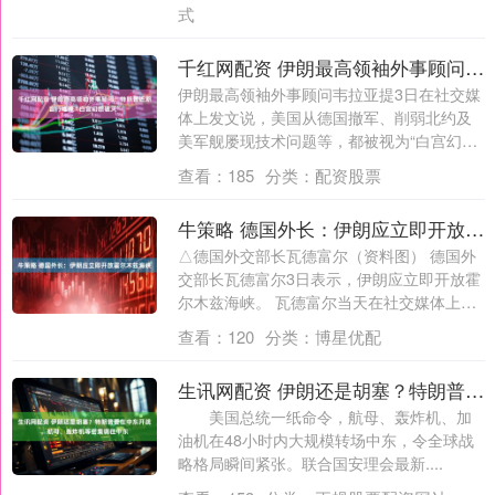
式
千红网配资 伊朗最高领袖外事顾问：特朗普近期言行难掩“白宫幻想破灭”
伊朗最高领袖外事顾问韦拉亚提3日在社交媒
体上发文说，美国从德国撤军、削弱北约及
美军舰屡现技术问题等，都被视为“白宫幻想
破....
查看：
185
分类：
配资股票
牛策略 德国外长：伊朗应立即开放霍尔木兹海峡
△德国外交部长瓦德富尔（资料图） 德国外
交部长瓦德富尔3日表示，伊朗应立即开放霍
尔木兹海峡。 瓦德富尔当天在社交媒体上
发....
查看：
120
分类：
博星优配
生讯网配资 伊朗还是胡塞？特朗普要在中东开战，航母、轰炸机等密集调往中东
美国总统一纸命令，航母、轰炸机、加
油机在48小时内大规模转场中东，令全球战
略格局瞬间紧张。联合国安理会最新....