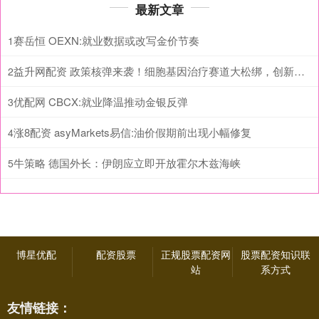
最新文章
赛岳恒 OEXN:就业数据或改写金价节奏
1
益升网配资 政策核弹来袭！细胞基因治疗赛道大松绑，创新药反转行情正式启动
2
优配网 CBCX:就业降温推动金银反弹
3
涨8配资 asyMarkets易信:油价假期前出现小幅修复
4
牛策略 德国外长：伊朗应立即开放霍尔木兹海峡
5
博星优配
配资股票
正规股票配资网
股票配资知识联
站
系方式
友情链接：