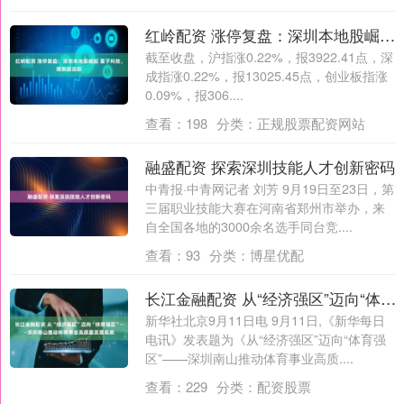
红岭配资 涨停复盘：深圳本地股崛起 量子科技、煤炭股活跃
截至收盘，沪指涨0.22%，报3922.41点，深
成指涨0.22%，报13025.45点，创业板指涨
0.09%，报306....
查看：
198
分类：
正规股票配资网站
融盛配资 探索深圳技能人才创新密码
中青报·中青网记者 刘芳 9月19日至23日，第
三届职业技能大赛在河南省郑州市举办，来
自全国各地的3000余名选手同台竞....
查看：
93
分类：
博星优配
长江金融配资 从“经济强区”迈向“体育强区”——深圳南山推动体育事业高质量发展观察
新华社北京9月11日电 9月11日,《新华每日
电讯》发表题为《从“经济强区”迈向“体育强
区”——深圳南山推动体育事业高质....
查看：
229
分类：
配资股票