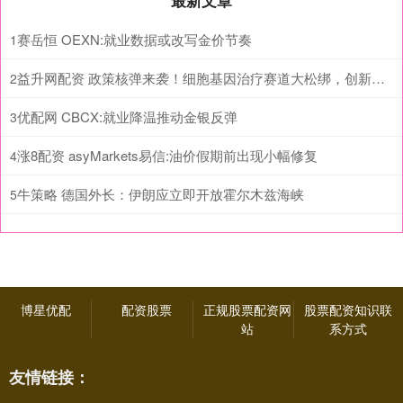
最新文章
赛岳恒 OEXN:就业数据或改写金价节奏
1
益升网配资 政策核弹来袭！细胞基因治疗赛道大松绑，创新药反转行情正式启动
2
优配网 CBCX:就业降温推动金银反弹
3
涨8配资 asyMarkets易信:油价假期前出现小幅修复
4
牛策略 德国外长：伊朗应立即开放霍尔木兹海峡
5
博星优配
配资股票
正规股票配资网
股票配资知识联
站
系方式
友情链接：