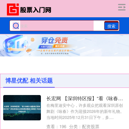
搜索
博星优配 相关话题
长宏网 【深圳特区报】“看《咏春》就是我们迎接新年的方式!”多伦多观众以深圳原创舞剧《咏春》开启2026
在梅里迪安中心，许多观众把观看深圳原创
舞剧《咏春》作为迎接2026年的新年礼物。
当地时间2025年12月31日下午，多....
查看：
196
分类：
配资股票