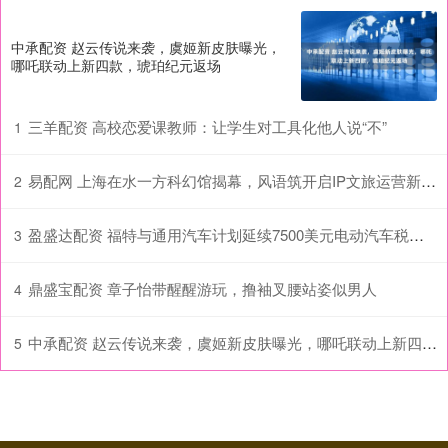
中承配资 赵云传说来袭，虞姬新皮肤曝光，
哪吒联动上新四款，琥珀纪元返场
三羊配资 高校恋爱课教师：让学生对工具化他人说“不”
1
易配网 上海在水一方科幻馆揭幕，风语筑开启IP文旅运营新生态
2
盈盛达配资 福特与通用汽车计划延续7500美元电动汽车税收抵免政策
3
鼎盛宝配资 章子怡带醒醒游玩，撸袖叉腰站姿似男人
4
中承配资 赵云传说来袭，虞姬新皮肤曝光，哪吒联动上新四款，琥珀纪元返场
5