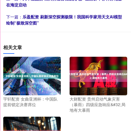
在海淀启动
下一篇：
乐盈配资 刷新深空探测极限！我国科学家用天文AI模型
绘制“极致深空图”
相关文章
宇轩配资 女曲亚洲杯：中国队
大财配资 贵州启动气象灾害
提前锁定决赛席位
（暴雨）四级应急响应&#32;局
地有大暴雨