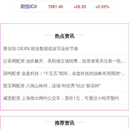
期指IC0
7881.40
+26.20
+0.33%
热点资讯
赛岳恒 OEXN:就业数据或改写金价节奏
公富网配资 油价飙升、美联储立场转鹰，投资者将关注新一轮财报和最新就业数据
国鸣配资 金盘科技：“十五五”期间，金盘科技的战略布局围绕“一核双驱，纵深布局”展开
股宝网配资 八闽山林间，这场“科技秀”玩出“新花样”
威贤配资 上海推出网约公交车：票价1元，可通过小程序预约
推荐资讯