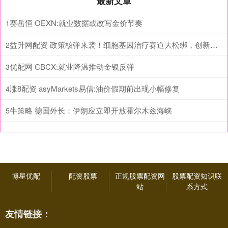
最新文章
赛岳恒 OEXN:就业数据或改写金价节奏
1
益升网配资 政策核弹来袭！细胞基因治疗赛道大松绑，创新药反转行情正式启动
2
优配网 CBCX:就业降温推动金银反弹
3
涨8配资 asyMarkets易信:油价假期前出现小幅修复
4
牛策略 德国外长：伊朗应立即开放霍尔木兹海峡
5
博星优配
配资股票
正规股票配资网
股票配资知识联
站
系方式
友情链接：