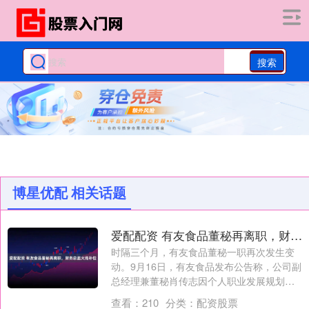
搜索
博星优配 相关话题
爱配配资 有友食品董秘再离职，财务总监火线补位
时隔三个月，有友食品董秘一职再次发生变
动。9月16日，有友食品发布公告称，公司副
总经理兼董秘肖传志因个人职业发展规划原
因....
查看：
210
分类：
配资股票