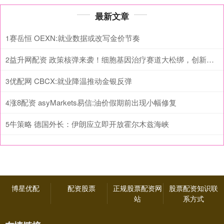
最新文章
赛岳恒 OEXN:就业数据或改写金价节奏
1
益升网配资 政策核弹来袭！细胞基因治疗赛道大松绑，创新药反转行情正式启动
2
优配网 CBCX:就业降温推动金银反弹
3
涨8配资 asyMarkets易信:油价假期前出现小幅修复
4
牛策略 德国外长：伊朗应立即开放霍尔木兹海峡
5
博星优配
配资股票
正规股票配资网
股票配资知识联
站
系方式