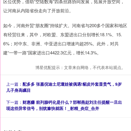
区位优势，借助“空陆数海”四条丝路协同发展，拓展开放空间，
让河南从内陆省份走向了开放前沿。
如今，河南外贸“朋友圈”持续扩大。河南省与200多个国家和地区
有经贸往来，其中，对欧盟、东盟进出口分别增长18.1%、15.
6%；对中东、非洲、中亚进出口增速均超25%。此外，对共
建“一带一路”国家进出口4422.3亿元，增长14.3%。
博星优配提示：文章来自网络，不代表本站观点。
上一篇：
配多多 张嘉倪迪士尼遛娃被偶遇!貂皮外套显贵气，9岁
儿子身高瞩目
下一篇：
财惠赚 前列腺钙化是什么？邯郸燕赵刘主任提醒一旦出
现这些异常信号，别犹豫快就医！_射精_炎症_合并