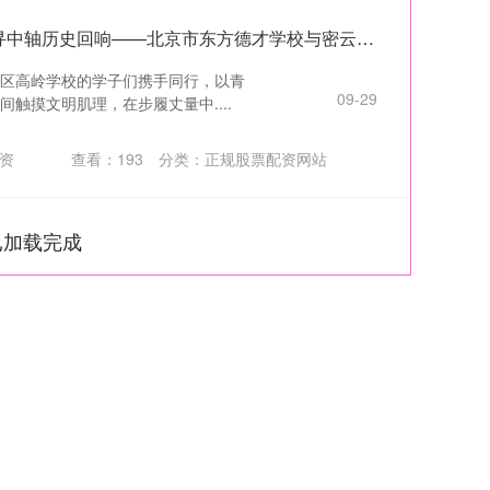
快乐配资 穿越时空的对话 探寻中轴历史回响——北京市东方德才学校与密云区高岭学校手拉手开展北京中轴文化研学活动
区高岭学校的学子们携手同行，以青
09-29
触摸文明肌理，在步履丈量中....
资
查看：
193
分类：
正规股票配资网站
已加载完成