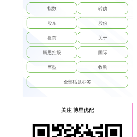
指数
转债
股东
股份
提前
关于
腾思控股
国际
巨型
收购
全部话题标签
关注 博星优配