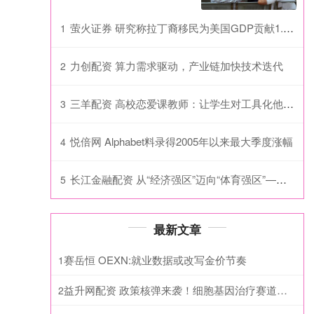
萤火证券 研究称拉丁裔移民为美国GDP贡献1.6万亿美元
1
力创配资 算力需求驱动，产业链加快技术迭代
2
三羊配资 高校恋爱课教师：让学生对工具化他人说“不”
3
悦倍网 Alphabet料录得2005年以来最大季度涨幅
4
长江金融配资 从“经济强区”迈向“体育强区”——深圳南山推动体育事业高质量发展观察
5
最新文章
赛岳恒 OEXN:就业数据或改写金价节奏
1
益升网配资 政策核弹来袭！细胞基因治疗赛道大松绑，创新药反转行情正式启动
2